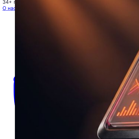
34+ проектов
· средний рост x3
О нас
Блог
Отзывы
Вакансии
Контакты