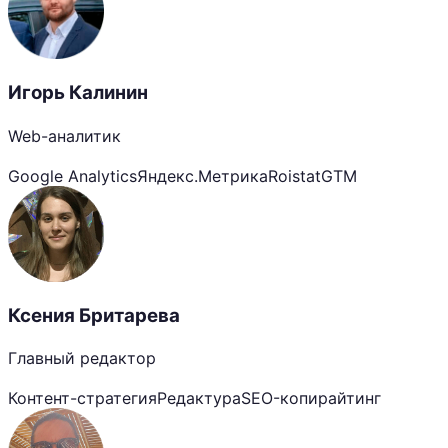
Игорь Калинин
Web-аналитик
Google Analytics
Яндекс.Метрика
Roistat
GTM
Ксения Бритарева
Главный редактор
Контент-стратегия
Редактура
SEO-копирайтинг