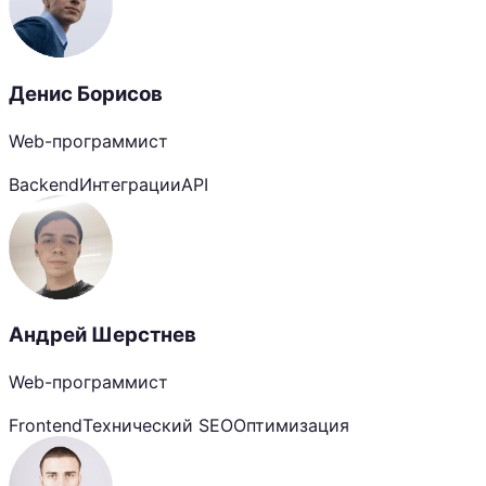
Денис Борисов
Web-программист
Backend
Интеграции
API
Андрей Шерстнев
Web-программист
Frontend
Технический SEO
Оптимизация