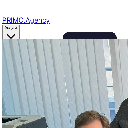
Перейти к основному контенту
PRIMO
.Agency
Услуги
Кейсы
Цены
Бесплатный аудит
24ч
🔥
Получить аудит