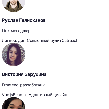
Руслан Гелисханов
Link-менеджер
Линкбилдинг
Ссылочный аудит
Outreach
Виктория Зарубина
Frontend-разработчик
Vue.js
Вёрстка
Адаптивный дизайн