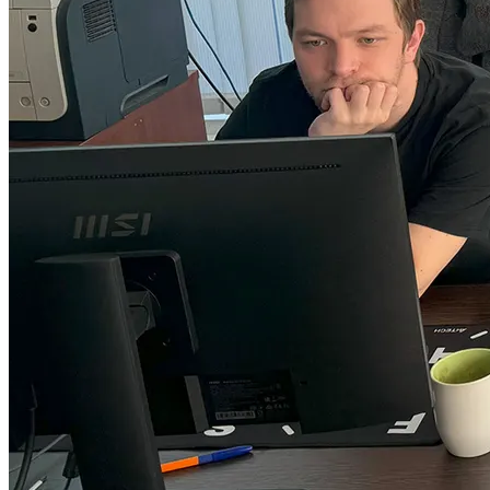
34+ проектов
· средний рост x3
О нас
Блог
Отзывы
Вакансии
Контакты