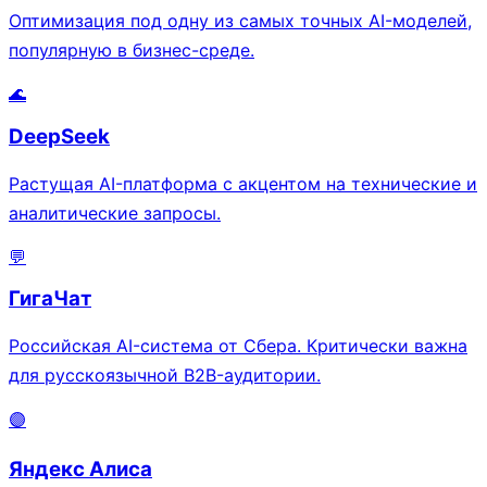
Оптимизация под одну из самых точных AI-моделей,
популярную в бизнес-среде.
🌊
DeepSeek
Растущая AI-платформа с акцентом на технические и
аналитические запросы.
💬
ГигаЧат
Российская AI-система от Сбера. Критически важна
для русскоязычной B2B-аудитории.
🟣
Яндекс Алиса