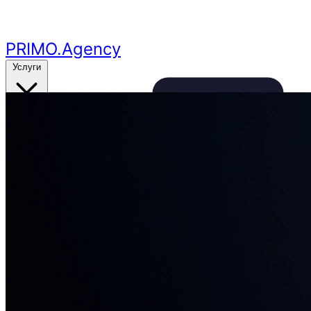
Перейти к основному контенту
PRIMO
.Agency
Услуги
Кейсы
Цены
Бесплатный аудит
24ч
🔥
Получить аудит