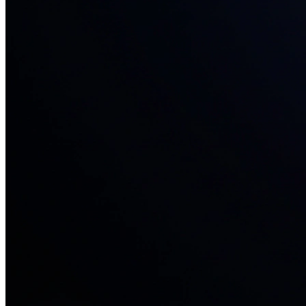
34+ проектов
· средний рост x3
О нас
Блог
Отзывы
Вакансии
Контакты