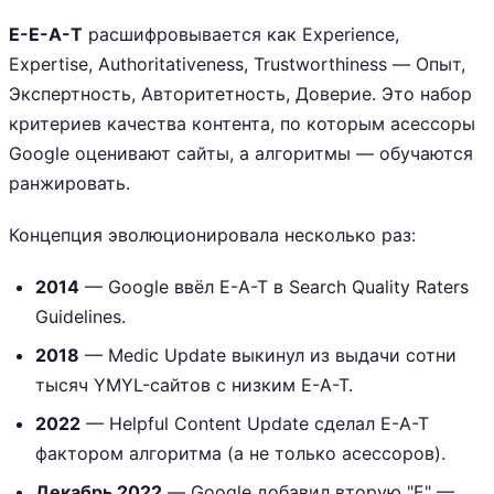
E-E-A-T
расшифровывается как Experience,
Expertise, Authoritativeness, Trustworthiness — Опыт,
Экспертность, Авторитетность, Доверие. Это набор
критериев качества контента, по которым асессоры
Google оценивают сайты, а алгоритмы — обучаются
ранжировать.
Концепция эволюционировала несколько раз:
2014
— Google ввёл E-A-T в Search Quality Raters
Guidelines.
2018
— Medic Update выкинул из выдачи сотни
тысяч YMYL-сайтов с низким E-A-T.
2022
— Helpful Content Update сделал E-A-T
фактором алгоритма (а не только асессоров).
Декабрь 2022
— Google добавил вторую "E" —