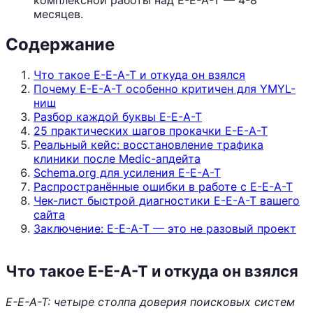
месяцев.
Содержание
Что такое E-E-A-T и откуда он взялся
Почему E-E-A-T особенно критичен для YMYL-
ниш
Разбор каждой буквы E-E-A-T
25 практических шагов прокачки E-E-A-T
Реальный кейс: восстановление трафика
клиники после Medic-апдейта
Schema.org для усиления E-E-A-T
Распространённые ошибки в работе с E-E-A-T
Чек-лист быстрой диагностики E-E-A-T вашего
сайта
Заключение: E-E-A-T — это не разовый проект
Что такое E-E-A-T и откуда он взялся
E-E-A-T: четыре столпа доверия поисковых систем