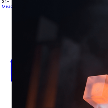
34+ проектов
· средний рост x3
О нас
Блог
Отзывы
Вакансии
Контакты