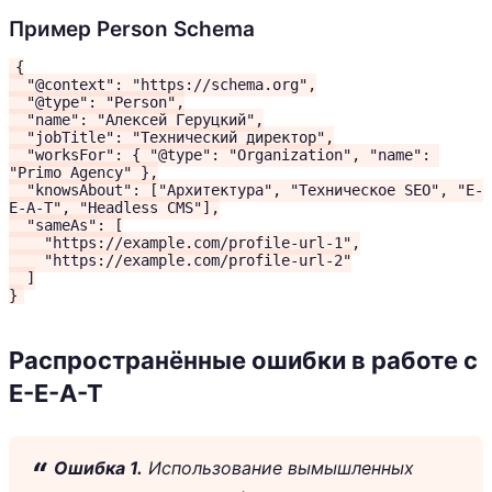
Пример Person Schema
{

  "@context": "https://schema.org",

  "@type": "Person",

  "name": "Алексей Геруцкий",

  "jobTitle": "Технический директор",

  "worksFor": { "@type": "Organization", "name": 
"Primo Agency" },

  "knowsAbout": ["Архитектура", "Техническое SEO", "E-
E-A-T", "Headless CMS"],

  "sameAs": [

    "https://example.com/profile-url-1",

    "https://example.com/profile-url-2"

  ]

}
Распространённые ошибки в работе с
E-E-A-T
Ошибка 1.
Использование вымышленных