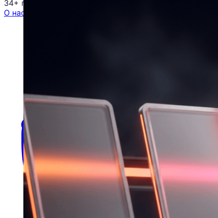
34+ проектов
· средний рост x3
О нас
Блог
Отзывы
Вакансии
Контакты