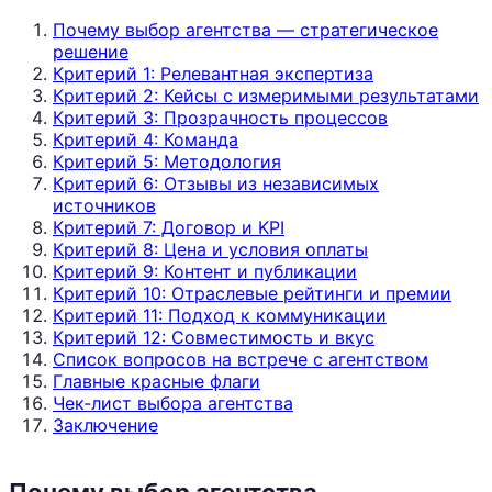
Почему выбор агентства — стратегическое
решение
Критерий 1: Релевантная экспертиза
Критерий 2: Кейсы с измеримыми результатами
Критерий 3: Прозрачность процессов
Критерий 4: Команда
Критерий 5: Методология
Критерий 6: Отзывы из независимых
источников
Критерий 7: Договор и KPI
Критерий 8: Цена и условия оплаты
Критерий 9: Контент и публикации
Критерий 10: Отраслевые рейтинги и премии
Критерий 11: Подход к коммуникации
Критерий 12: Совместимость и вкус
Список вопросов на встрече с агентством
Главные красные флаги
Чек-лист выбора агентства
Заключение