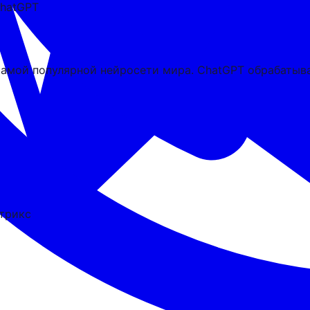
hatGPT
самой популярной нейросети мира. ChatGPT обрабатыв
трикс