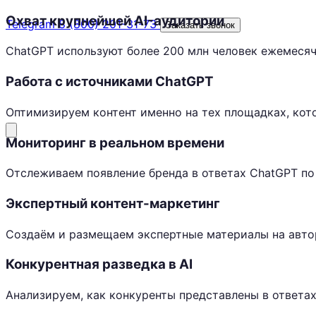
Охват крупнейшей AI-аудитории
Telegram
8 (800) 201-31-73
Заказать звонок
ChatGPT используют более 200 млн человек ежемесяч
Работа с источниками ChatGPT
Оптимизируем контент именно на тех площадках, кот
Мониторинг в реальном времени
Отслеживаем появление бренда в ответах ChatGPT п
Экспертный контент-маркетинг
Создаём и размещаем экспертные материалы на авто
Конкурентная разведка в AI
Анализируем, как конкуренты представлены в ответа