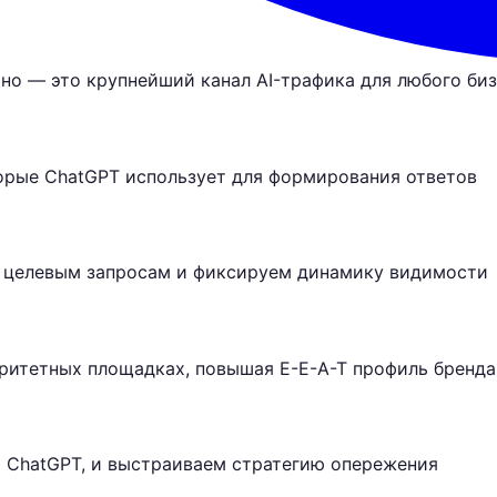
но — это крупнейший канал AI-трафика для любого би
орые ChatGPT использует для формирования ответов
о целевым запросам и фиксируем динамику видимости
ритетных площадках, повышая E-E-A-T профиль бренда
х ChatGPT, и выстраиваем стратегию опережения