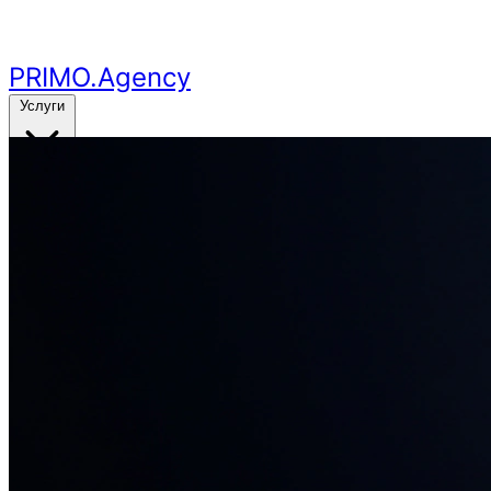
Перейти к основному контенту
PRIMO
.Agency
Услуги
Кейсы
Цены
Бесплатный аудит
24ч
🔥
Получить аудит