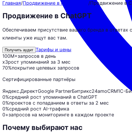
Главная
/
Продвижение в нейросетях
/
Продвижение в C
Продвижение в ChatGPT
Обеспечиваем присутствие вашего бренда в ответах 
клиенты уже ищут вас там.
Тарифы и цены
Получить аудит
100M+
запросов в день
x3
рост упоминаний за 3 мес
70%
покрытие целевых запросов
Сертифицированные партнёры
Яндекс.Директ
Google Partner
Битрикс24
amoCRM
1С-Би
0%
средний рост упоминаний в ChatGPT
0%
проектов с попаданием в ответы за 2 мес
0%
средний рост AI-трафика
0+
запросов на мониторинге в каждом проекте
Почему выбирают нас