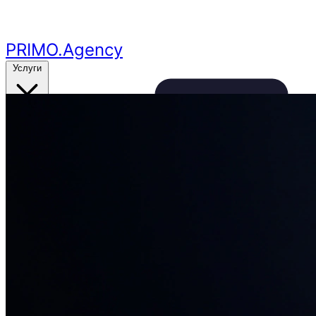
Перейти к основному контенту
PRIMO
.Agency
Услуги
Кейсы
Цены
Бесплатный аудит
24ч
🔥
Получить аудит