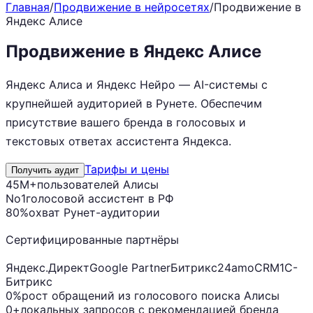
Главная
/
Продвижение в нейросетях
/
Продвижение в
Яндекс Алисе
Продвижение в Яндекс Алисе
Яндекс Алиса и Яндекс Нейро — AI-системы с
крупнейшей аудиторией в Рунете. Обеспечим
присутствие вашего бренда в голосовых и
текстовых ответах ассистента Яндекса.
Тарифы и цены
Получить аудит
45M+
пользователей Алисы
No1
голосовой ассистент в РФ
80%
охват Рунет-аудитории
Сертифицированные партнёры
Яндекс.Директ
Google Partner
Битрикс24
amoCRM
1С-
Битрикс
0%
рост обращений из голосового поиска Алисы
0+
локальных запросов с рекомендацией бренда