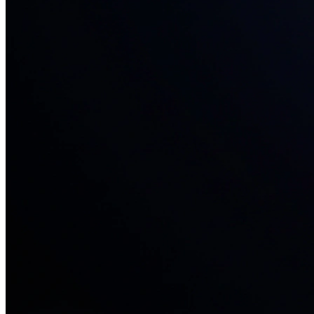
34+ проектов
· средний рост x3
О нас
Блог
Отзывы
Вакансии
Контакты