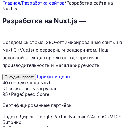
Главная
/
Разработка сайтов
/
Разработка сайта на
Nuxt.js
Разработка на Nuxt.js —
скорость
и SEO
Создаём быстрые, SEO-оптимизированные сайты на
Nuxt 3 (Vue.js) с серверным рендерингом. Наш
основной стек для проектов, где критичны
производительность и масштабируемость.
Тарифы и цены
Обсудить проект
40+
проектов на Nuxt
<1.5с
скорость загрузки
95+
PageSpeed Score
Сертифицированные партнёры
Яндекс.Директ
Google Partner
Битрикс24
amoCRM
1С-
Битрикс