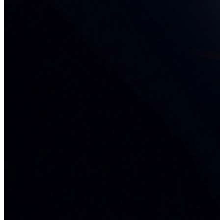
34+ проектов
· средний рост x3
О нас
Блог
Отзывы
Вакансии
Контакты