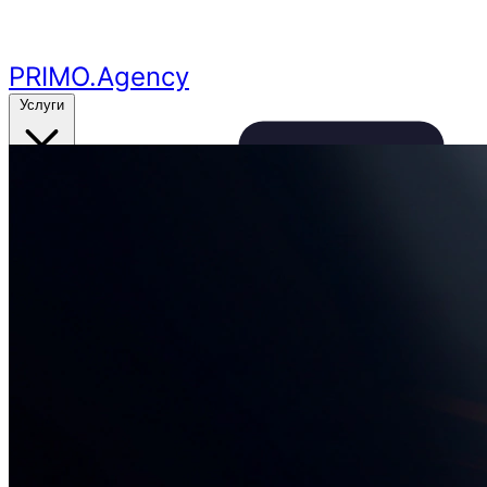
Перейти к основному контенту
PRIMO
.Agency
Услуги
Кейсы
Цены
Бесплатный аудит
24ч
🔥
Получить аудит