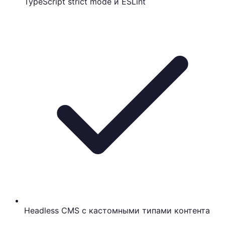
TypeScript strict mode и ESLint
Headless CMS с кастомными типами контента