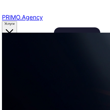
Перейти к основному контенту
PRIMO
.Agency
Услуги
Кейсы
Цены
Бесплатный аудит
24ч
🔥
Получить аудит