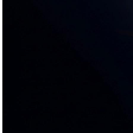
34+ проектов
· средний рост x3
О нас
Блог
Отзывы
Вакансии
Контакты