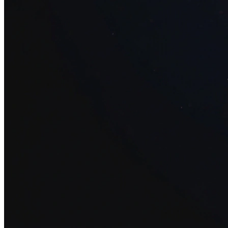
34+ проектов
· средний рост x3
О нас
Блог
Отзывы
Вакансии
Контакты