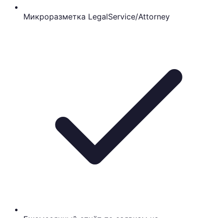
Микроразметка LegalService/Attorney