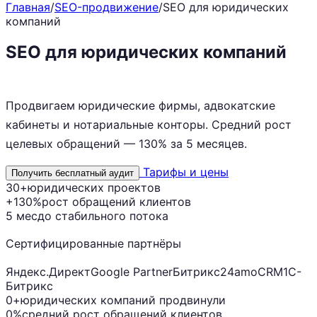
Главная
/
SEO-продвижение
/
SEO для юридических
компаний
SEO для юридических компаний
с
гарантией роста обращений
Продвигаем юридические фирмы, адвокатские
кабинеты и нотариальные конторы. Средний рост
целевых обращений — 130% за 5 месяцев.
Тарифы и цены
Получить бесплатный аудит
30+
юридических проектов
+130%
рост обращений клиентов
5 мес
до стабильного потока
Сертифицированные партнёры
Яндекс.Директ
Google Partner
Битрикс24
amoCRM
1С-
Битрикс
0+
юридических компаний продвинули
0%
средний рост обращений клиентов