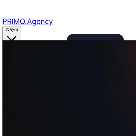
Перейти к основному контенту
PRIMO
.Agency
Услуги
Кейсы
Цены
Бесплатный аудит
24ч
🔥
Получить аудит