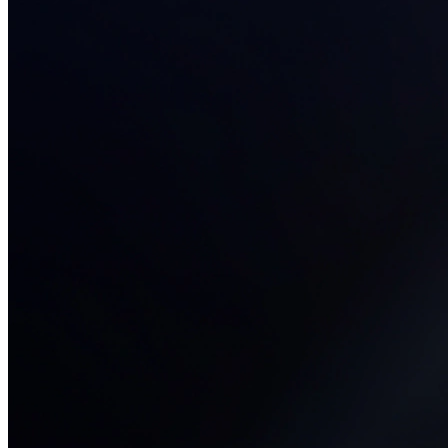
34+ проектов
· средний рост x3
О нас
Блог
Отзывы
Вакансии
Контакты