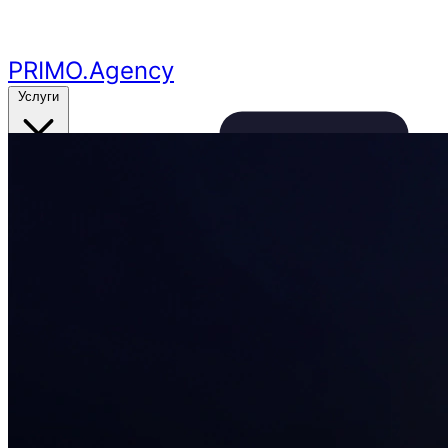
Перейти к основному контенту
PRIMO
.Agency
Услуги
Кейсы
Цены
Бесплатный аудит
24ч
🔥
Получить аудит