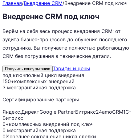
Главная
/
Внедрение CRM
/
Внедрение CRM под ключ
Внедрение CRM под ключ
Берём на себя весь процесс внедрения CRM: от
аудита бизнес-процессов до обучения последнего
сотрудника. Вы получаете полностью работающую
CRM без погружения в технические детали.
Тарифы и цены
Получить консультацию
под ключ
полный цикл внедрения
150+
комплексных внедрений
3 мес
гарантийная поддержка
Сертифицированные партнёры
Яндекс.Директ
Google Partner
Битрикс24
amoCRM
1С-
Битрикс
0+
комплексных внедрений под ключ
0 мес
гарантийная поддержка
0%
среднее сокращение цикла сделки