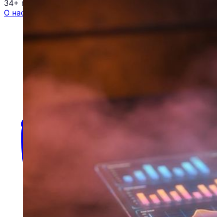
34+ проектов
· средний рост x3
О нас
Блог
Отзывы
Вакансии
Контакты