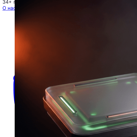
34+ проектов
· средний рост x3
О нас
Блог
Отзывы
Вакансии
Контакты