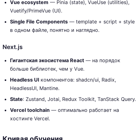
Vue ecosystem
— Pinia (state), VueUse (utilities),
Vuetify/PrimeVue (UI).
Single File Components
— template + script + style
в одном файле, понятно и наглядно.
Next.js
Гигантская экосистема React
— на порядок
больше библиотек, чем у Vue.
Headless UI
компонентов: shadcn/ui, Radix,
HeadlessUI, Mantine.
State
: Zustand, Jotai, Redux Toolkit, TanStack Query.
Vercel toolchain
— оптимально работает на
хостинге Vercel.
Кривая обучения