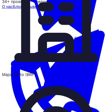
34+ проектов
· средний рост x3
О нас
Блог
Отзывы
Вакансии
Контакты
Major Moto (BRP)