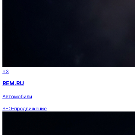
×3
REM.RU
Автомобили
SEO-продвижение