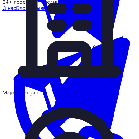
34+ проектов
· средний рост x3
О нас
Блог
Отзывы
Вакансии
Контакты
Major Changan