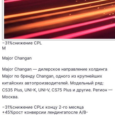
−31%
снижение CPL
M
Major Changan
Major Changan — дилерское направление холдинга
Major по бренду Changan, одного из крупнейших
китайских автопроизводителей. Модельный ряд:
CS35 Plus, UNI-K, UNI-V, CS75 Plus и другие. Регион —
Москва.
−31%
снижение CPL
к концу 2-го месяца
+45%
рост конверсии лендинга
после A/B-