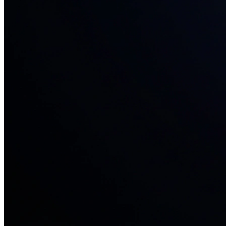
34+ проектов
· средний рост x3
О нас
Блог
Отзывы
Вакансии
Контакты