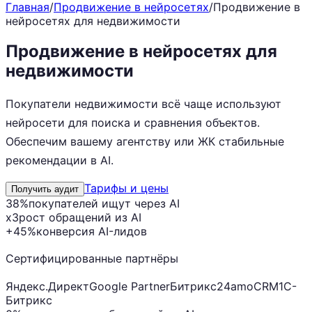
Главная
/
Продвижение в нейросетях
/
Продвижение в
нейросетях для недвижимости
Продвижение в нейросетях для
недвижимости
Покупатели недвижимости всё чаще используют
нейросети для поиска и сравнения объектов.
Обеспечим вашему агентству или ЖК стабильные
рекомендации в AI.
Тарифы и цены
Получить аудит
38%
покупателей ищут через AI
x3
рост обращений из AI
+45%
конверсия AI-лидов
Сертифицированные партнёры
Яндекс.Директ
Google Partner
Битрикс24
amoCRM
1С-
Битрикс