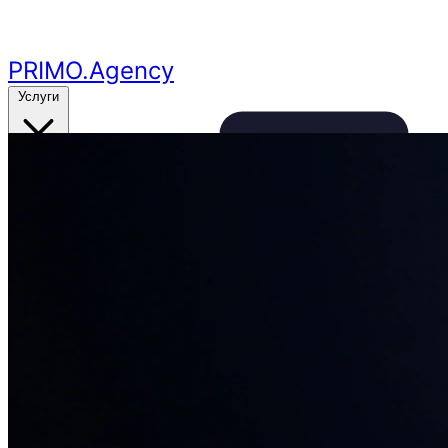
Перейти к основному контенту
PRIMO
.Agency
Услуги
Кейсы
Цены
Бесплатный аудит
24ч
🔥
Получить аудит