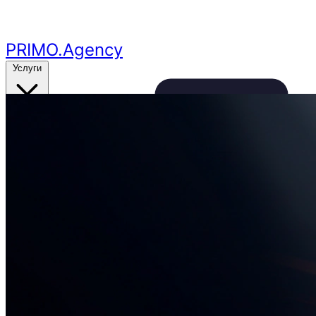
Перейти к основному контенту
PRIMO
.Agency
Услуги
Кейсы
Цены
Бесплатный аудит
24ч
🔥
Получить аудит