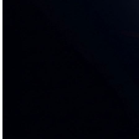
34+ проектов
· средний рост x3
О нас
Блог
Отзывы
Вакансии
Контакты