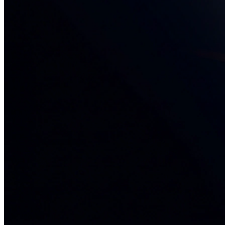
34+ проектов
· средний рост x3
О нас
Блог
Отзывы
Вакансии
Контакты