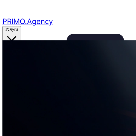
Перейти к основному контенту
PRIMO
.Agency
Услуги
Кейсы
Цены
Бесплатный аудит
24ч
🔥
Получить аудит