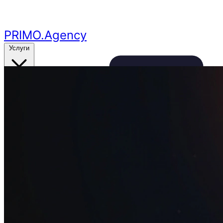
Перейти к основному контенту
PRIMO
.Agency
Услуги
Кейсы
Цены
Бесплатный аудит
24ч
🔥
Получить аудит