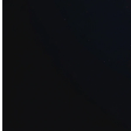
34+ проектов
· средний рост x3
О нас
Блог
Отзывы
Вакансии
Контакты