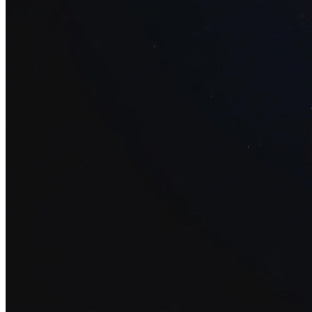
34+ проектов
· средний рост x3
О нас
Блог
Отзывы
Вакансии
Контакты