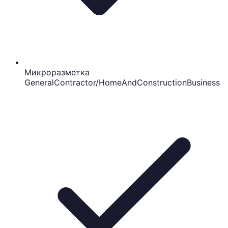
Микроразметка
GeneralContractor/HomeAndConstructionBusiness