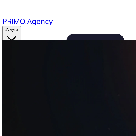
Перейти к основному контенту
PRIMO
.Agency
Услуги
Кейсы
Цены
Бесплатный аудит
24ч
🔥
Получить аудит