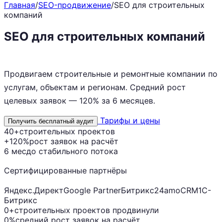
Главная
/
SEO-продвижение
/
SEO для строительных
компаний
SEO для строительных компаний
с
ростом заявок на 70-200%
Продвигаем строительные и ремонтные компании по
услугам, объектам и регионам. Средний рост
целевых заявок — 120% за 6 месяцев.
Тарифы и цены
Получить бесплатный аудит
40+
строительных проектов
+120%
рост заявок на расчёт
6 мес
до стабильного потока
Сертифицированные партнёры
Яндекс.Директ
Google Partner
Битрикс24
amoCRM
1С-
Битрикс
0+
строительных проектов продвинули
0%
средний рост заявок на расчёт