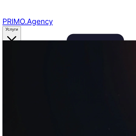
Перейти к основному контенту
PRIMO
.Agency
Услуги
Кейсы
Цены
Бесплатный аудит
24ч
🔥
Получить аудит