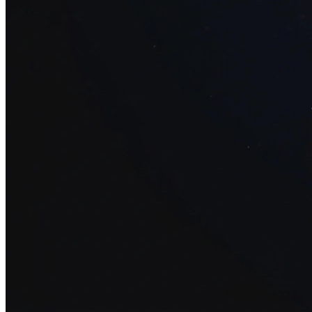
34+ проектов
· средний рост x3
О нас
Блог
Отзывы
Вакансии
Контакты