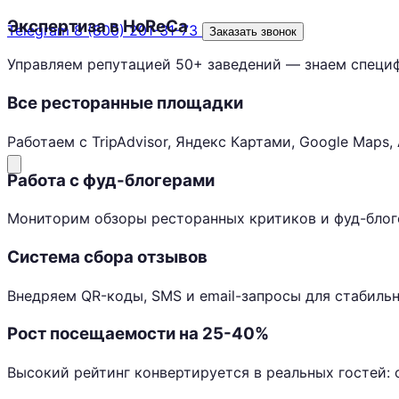
Экспертиза в HoReCa
Telegram
8 (800) 201-31-73
Заказать звонок
Управляем репутацией 50+ заведений — знаем специ
Все ресторанные площадки
Работаем с TripAdvisor, Яндекс Картами, Google Map
Работа с фуд-блогерами
Мониторим обзоры ресторанных критиков и фуд-блоге
Система сбора отзывов
Внедряем QR-коды, SMS и email-запросы для стабиль
Рост посещаемости на 25-40%
Высокий рейтинг конвертируется в реальных гостей: