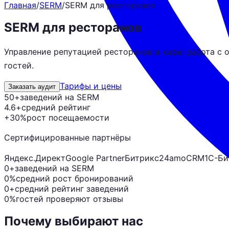
Главная
/
SERM
/
SERM для ресторанов
SERM для ресторанов
Управление репутацией ресторанов и кафе: работа с 
гостей.
Тарифы и цены
Заказать аудит
50+
заведений на SERM
4.6+
средний рейтинг
+30%
рост посещаемости
Сертифицированные партнёры
Яндекс.Директ
Google Partner
Битрикс24
amoCRM
1С-Би
0+
заведений на SERM
0%
средний рост бронирований
0+
средний рейтинг заведений
0%
гостей проверяют отзывы
Почему выбирают нас