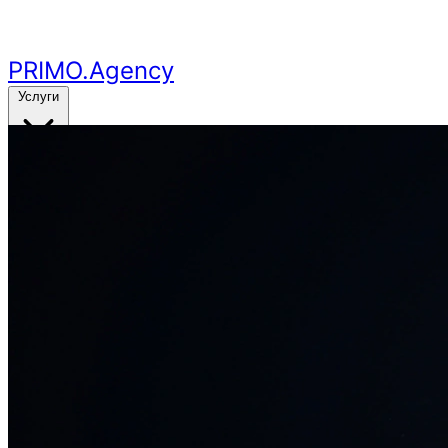
Перейти к основному контенту
PRIMO
.Agency
Услуги
Кейсы
Цены
Бесплатный аудит
24ч
🔥
Получить аудит