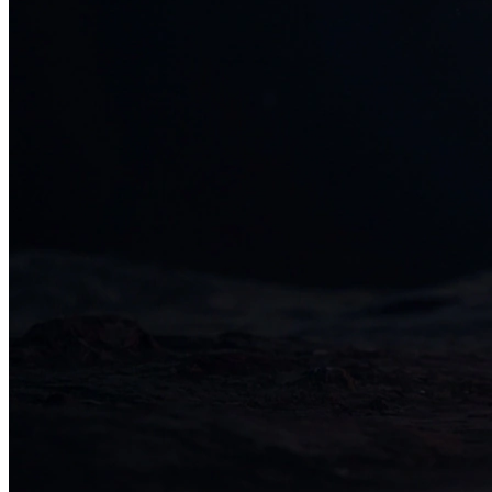
34+ проектов
· средний рост x3
О нас
Блог
Отзывы
Вакансии
Контакты