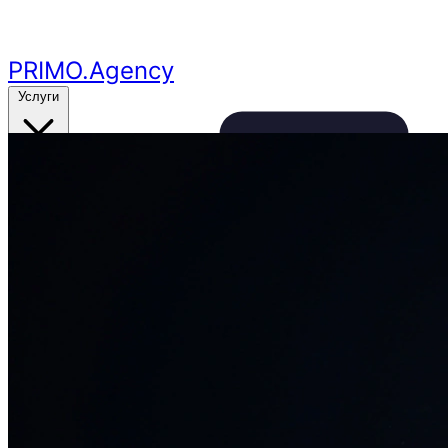
Перейти к основному контенту
PRIMO
.Agency
Услуги
Кейсы
Цены
Бесплатный аудит
24ч
🔥
Получить аудит