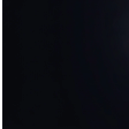
34+ проектов
· средний рост x3
О нас
Блог
Отзывы
Вакансии
Контакты