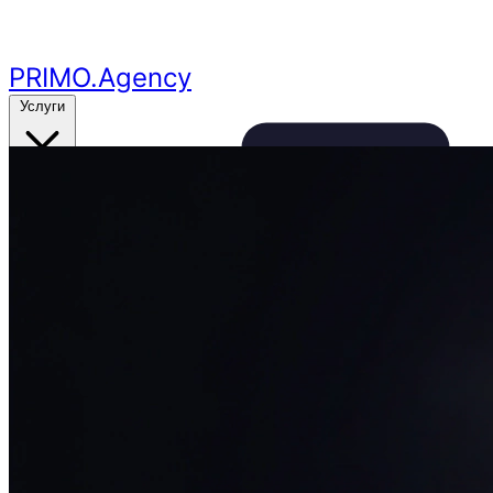
Перейти к основному контенту
PRIMO
.Agency
Услуги
Кейсы
Цены
Бесплатный аудит
24ч
🔥
Получить аудит