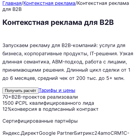
Главная
/
Контекстная реклама
/
Контекстная реклама
для B2B
Контекстная реклама для B2B
с
CPL от 1500 ₽
Запускаем рекламу для B2B-компаний: услуги для
бизнеса, корпоративные продукты, IT-решения. Узкая
длинная семантика, ABM-подход, работа с лицами,
принимающими решения. Длинный цикл сделки от 1
до 6 месяцев, средний чек от 200 тыс. до 5+ млн.
Тарифы и цены
Получить расчёт
70+
B2B-проектов реализовали
1500 ₽
CPL квалифицированного лида
12%
конверсия в подписанный контракт
Сертифицированные партнёры
Яндекс.Директ
Google Partner
Битрикс24
amoCRM
1С-