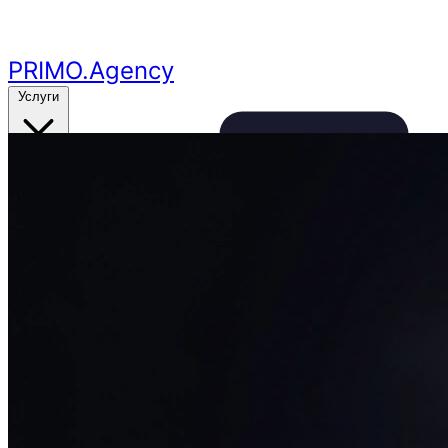
Перейти к основному контенту
PRIMO
.Agency
Услуги
Кейсы
Цены
Бесплатный аудит
24ч
🔥
Получить аудит