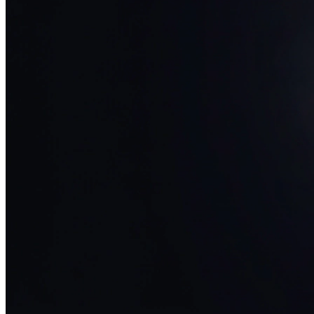
34+ проектов
· средний рост x3
О нас
Блог
Отзывы
Вакансии
Контакты