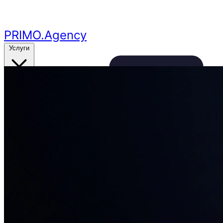
Перейти к основному контенту
PRIMO
.Agency
Услуги
Кейсы
Цены
Бесплатный аудит
24ч
🔥
Получить аудит