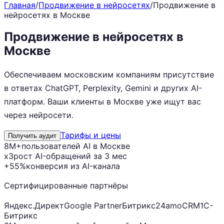
Главная
/
Продвижение в нейросетях
/
Продвижение в
нейросетях в Москве
Продвижение в нейросетях в
Москве
Обеспечиваем московским компаниям присутствие
в ответах ChatGPT, Perplexity, Gemini и других AI-
платформ. Ваши клиенты в Москве уже ищут вас
через нейросети.
Тарифы и цены
Получить аудит
8M+
пользователей AI в Москве
x3
рост AI-обращений за 3 мес
+55%
конверсия из AI-канала
Сертифицированные партнёры
Яндекс.Директ
Google Partner
Битрикс24
amoCRM
1С-
Битрикс