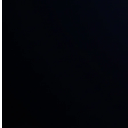
34+ проектов
· средний рост x3
О нас
Блог
Отзывы
Вакансии
Контакты