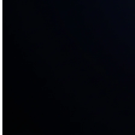
34+ проектов
· средний рост x3
О нас
Блог
Отзывы
Вакансии
Контакты