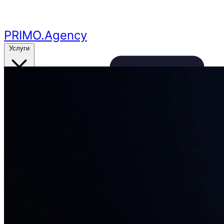
Перейти к основному контенту
PRIMO
.Agency
Услуги
Кейсы
Цены
Бесплатный аудит
24ч
🔥
Получить аудит