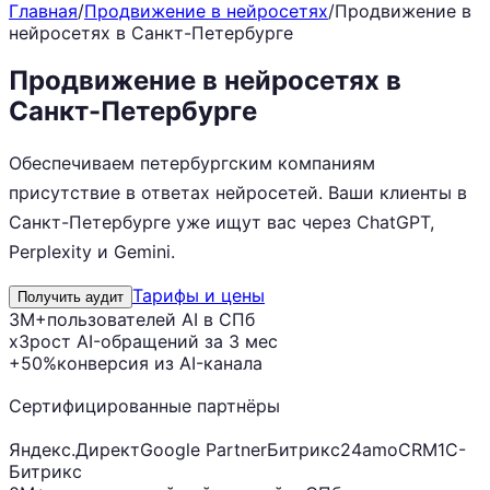
Главная
/
Продвижение в нейросетях
/
Продвижение в
нейросетях в Санкт-Петербурге
Продвижение в нейросетях в
Санкт-Петербурге
Обеспечиваем петербургским компаниям
присутствие в ответах нейросетей. Ваши клиенты в
Санкт-Петербурге уже ищут вас через ChatGPT,
Perplexity и Gemini.
Тарифы и цены
Получить аудит
3M+
пользователей AI в СПб
x3
рост AI-обращений за 3 мес
+50%
конверсия из AI-канала
Сертифицированные партнёры
Яндекс.Директ
Google Partner
Битрикс24
amoCRM
1С-
Битрикс