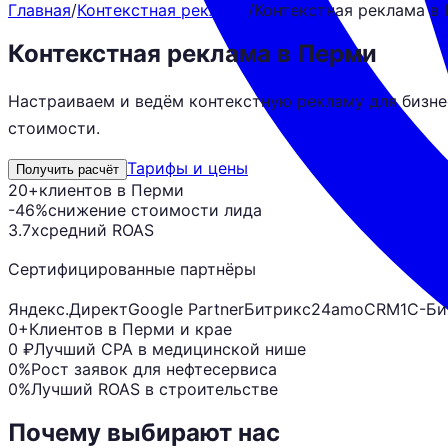
Главная
/
Контекстная реклама
/
Контекстная реклама в
Контекстная реклама в Перми
Настраиваем и ведём контекстную рекламу для бизне
стоимости.
Тарифы и цены
Получить расчёт
20+
клиентов в Перми
-46%
снижение стоимости лида
3.7x
средний ROAS
Сертифицированные партнёры
Яндекс.Директ
Google Partner
Битрикс24
amoCRM
1С-Би
0+
Клиентов в Перми и крае
0 ₽
Лучший CPA в медицинской нише
0%
Рост заявок для нефтесервиса
0%
Лучший ROAS в строительстве
Почему выбирают нас