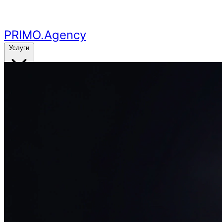
Перейти к основному контенту
PRIMO
.Agency
Услуги
Кейсы
Цены
Бесплатный аудит
24ч
🔥
Получить аудит