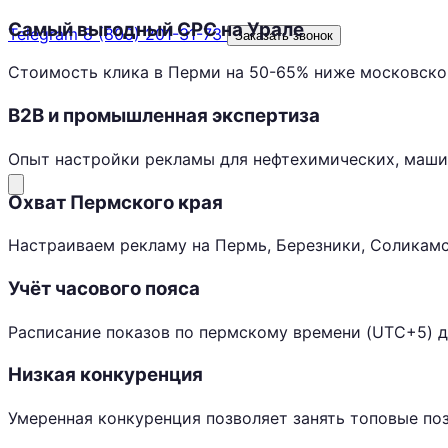
Самый выгодный CPC на Урале
Telegram
8 (800) 201-31-73
Заказать звонок
Стоимость клика в Перми на 50-65% ниже московск
B2B и промышленная экспертиза
Опыт настройки рекламы для нефтехимических, маш
Охват Пермского края
Настраиваем рекламу на Пермь, Березники, Соликамс
Учёт часового пояса
Расписание показов по пермскому времени (UTC+5) д
Низкая конкуренция
Умеренная конкуренция позволяет занять топовые п