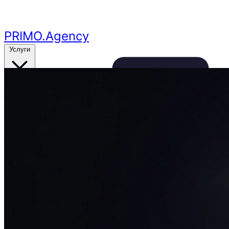
Перейти к основному контенту
PRIMO
.Agency
Услуги
Кейсы
Цены
Бесплатный аудит
24ч
🔥
Получить аудит