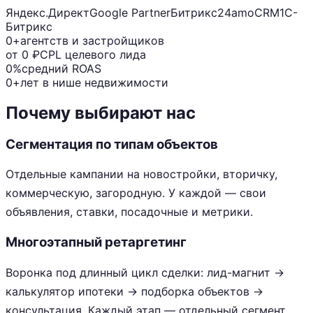
Яндекс.Директ
Google Partner
Битрикс24
amoCRM
1С-
Битрикс
0+
агентств и застройщиков
от 0 ₽
CPL целевого лида
0%
средний ROAS
0+
лет в нише недвижимости
Почему выбирают нас
Сегментация по типам объектов
Отдельные кампании на новостройки, вторичку,
коммерческую, загородную. У каждой — свои
объявления, ставки, посадочные и метрики.
Многоэтапный ретаргетинг
Воронка под длинный цикл сделки: лид-магнит →
калькулятор ипотеки → подборка объектов →
консультация. Каждый этап — отдельный сегмент.