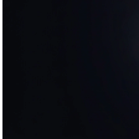
34+ проектов
· средний рост x3
О нас
Блог
Отзывы
Вакансии
Контакты